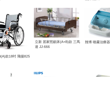
立新 居家照顧床(A+B)款 三馬
雃博 噴霧治療器 A
達 JJ-666
A)款18吋 飛揚825