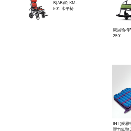
B(AB)款 KM-
501 水平椅
康揚輪椅B
2501
INT(愛恩
壓力氣墊