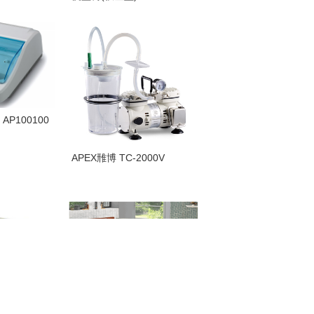
P100100
APEX雃博 TC-2000V
立新 相思木紋電動三馬達床
照顧床 LM-223