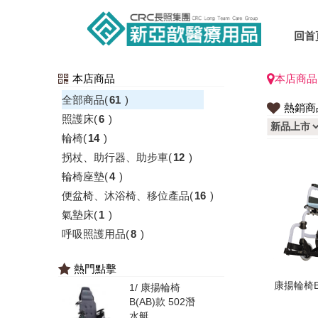
回首
本店商品
本店商品
全部商品
(
61
)
熱銷商
照護床
(
6
)
輪椅
(
14
)
拐杖、助行器、助步車
(
12
)
輪椅座墊
(
4
)
便盆椅、沐浴椅、移位產品
(
16
)
氣墊床
(
1
)
呼吸照護用品
(
8
)
熱門點擊
康揚輪椅B
1/
康揚輪椅
B(AB)款 502潛
水艇