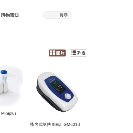
購物需知
圖片
列表
iniplus
指夾式脈搏血氧計GM601B