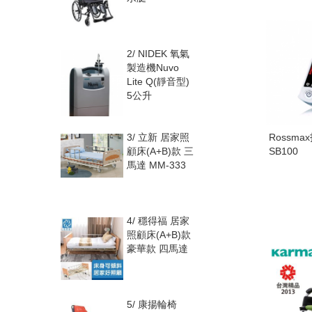
2/
NIDEK 氧氣
製造機Nuvo
Lite Q(靜音型)
5公升
Rossm
3/
立新 居家照
SB100
顧床(A+B)款 三
馬達 MM-333
4/
穩得福 居家
照顧床(A+B)款
豪華款 四馬達
5/
康揚輪椅