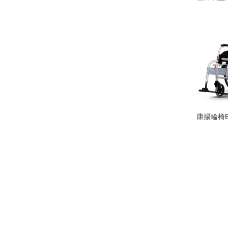
康揚輪椅B(