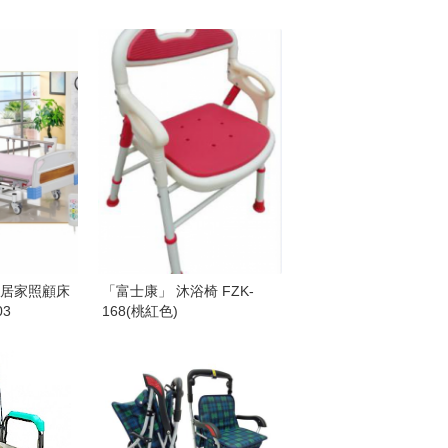
約居家照顧床
「富士康」 沐浴椅 FZK-
03
168(桃紅色)