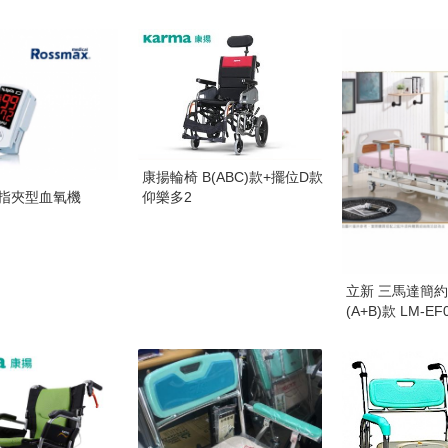
康揚輪椅 B(ABC)款+擺位D款
ax指夾型血氧機
仰樂多2
立新 三馬達簡
(A+B)款 LM-EF