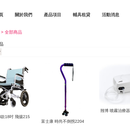
頁
關於我們
產品項目
輔具租貸
活動消息
 >
全部商品
品
雃博 噴霧治療器 M
款18吋 飛揚215
富士康 時尚不倒拐2204