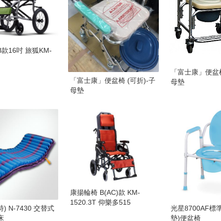
款16吋 旅狐KM-
「富士康」便盆椅
「富士康」便盆椅 (可折)-子
母墊
母墊
康揚輪椅 B(AC)款 KM-
1520.3T 仰樂多515
特) N-7430 交替式
光星8700AF標
床
墊)便盆椅