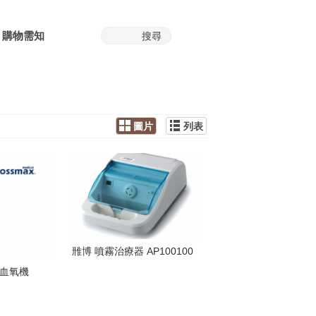
購物需知
圖片
列表
雃博 噴霧治療器 AP100100
型血氧機