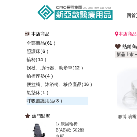
回首
本店商品
本店商品
全部商品
(
61
)
熱銷商
照護床
(
6
)
輪椅
(
14
)
拐杖、助行器、助步車
(
12
)
輪椅座墊
(
4
)
便盆椅、沐浴椅、移位產品
(
16
)
氣墊床
(
1
)
呼吸照護用品
(
8
)
熱門點擊
雃博 噴霧治
1/
康揚輪椅
B(AB)款 502潛
水艇