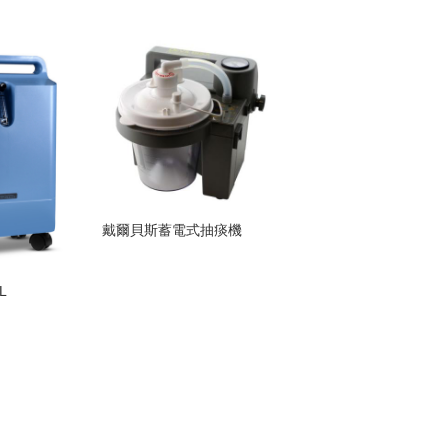
戴爾貝斯蓄電式抽痰機
L