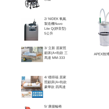
2/
NIDEK 氧氣
製造機Nuvo
Lite Q(靜音型)
5公升
3/
立新 居家照
顧床(A+B)款 三
APEX雃博
馬達 MM-333
4/
穩得福 居家
照顧床(A+B)款
豪華款 四馬達
5/
康揚輪椅