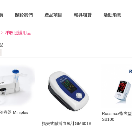
頁
關於我們
產品項目
輔具租貸
活動消息
 >
呼吸照護用品
品
療器 Miniplus
Rossmax指夾
SB100
指夾式脈搏血氧計GM601B