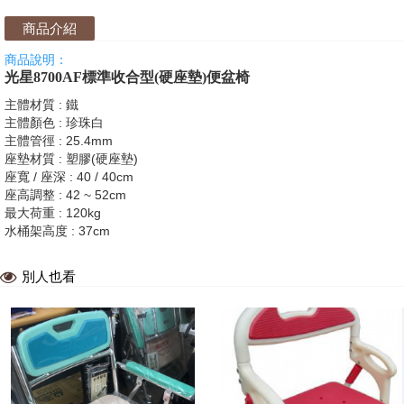
商品介紹
商品說明：
光星8700AF標準收合型(硬座墊)便盆椅
主體材質 : 鐵
主體顏色 : 珍珠白
主體管徑 : 25.4mm
座墊材質 : 塑膠(硬座墊)
座寬 / 座深 : 40 / 40cm
座高調整 : 42 ~ 52cm
最大荷重 : 120kg
水桶架高度 : 37cm
別人也看