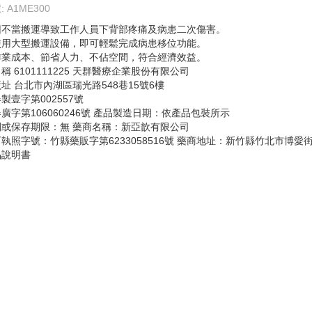
 A1ME300
因不當搬運導致工作人員下背部疼痛及病患二次傷害。
使用大型搬運設備，即可輕鬆完成病患移位功能。
作業成本、節省人力、不佔空間，符合經濟效益。
稱 6101111225 天群醫療企業股份有限公司
址 台北市內湖區瑞光路548巷15號6樓
製壹字第002557號
廣字第106060246號 產品製造日期：依產品包裝所示
間或保存期限：無 藥商名稱：新亞歆有限公司
執照字號：竹縣藥販字第6233058516號 藥商地址：新竹縣竹北市博愛街32
品說明書