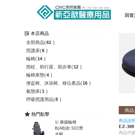
回首
本店商品
全部商品
(
61
)
照護床
(
6
)
輪椅
(
14
)
拐杖、助行器、助步車
(
12
)
輪椅座墊
(
4
)
便盆椅、沐浴椅、移位產品
(
16
)
氣墊床
(
1
)
呼吸照護用品
(
8
)
商品
熱門點擊
商品說
1/
康揚輪椅
EZ-3
B(AB)款 502潛
商品代號: 
水艇