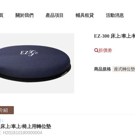
頁
關於我們
產品項目
輔具租貸
活動消息
EZ-300 床上/車
折價劵
商品規格
介紹
明：
00 床上/車上/椅上用轉位墊
H201810180000004