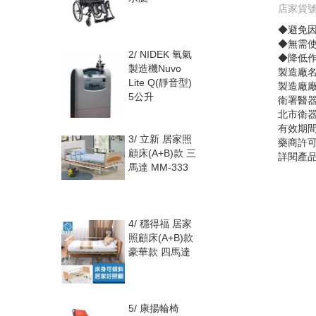
店家貨號:
◆避免
◆無需
2/
NIDEK 氧氣
◆降低
製造機Nuvo
製造廠名
Lite Q(靜音型)
製造廠廠
5公升
衛署醫器
北市衛器
有效期
3/
立新 居家照
藥商許可
顧床(A+B)款 三
詳閱產
馬達 MM-333
4/
穩得福 居家
照顧床(A+B)款
豪華款 四馬達
5/
康揚輪椅