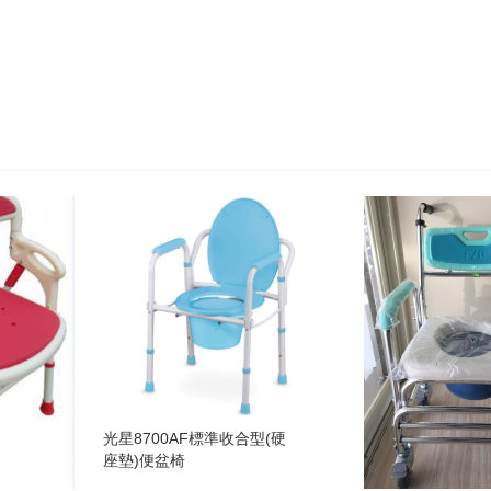
光星8700AF標準收合型(硬
座墊)便盆椅