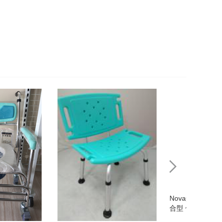
Nova光星8700
合型 便盆椅(軟座