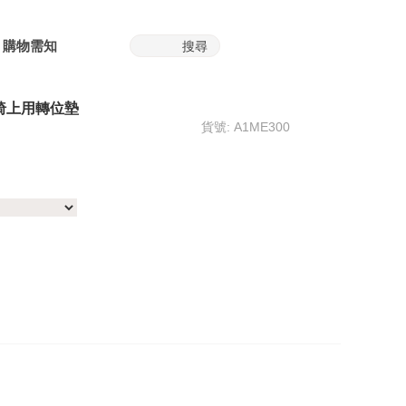
購物需知
上/椅上用轉位墊
貨號: A1ME300